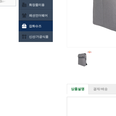
화장품미용
패션언더웨어
잡화슈즈
신선/가공식품
상품설명
결제/배송