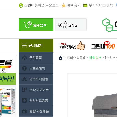
그린비통화앱
다운로드
즐겨찾기
부가서비스 등록
군인용품
그린비쇼핑몰홈
>
잡화슈즈
>
[스위스
스포츠레저
아웃도어캠핑
건강/다이어트
건강의료용품
렌탈/가전제품