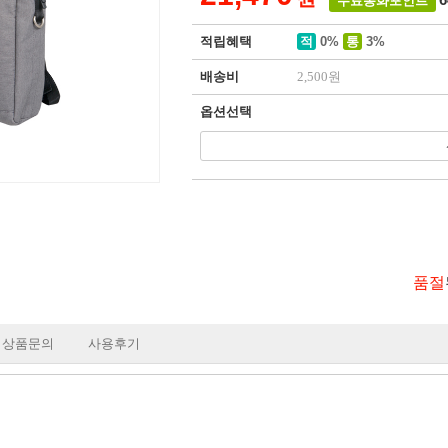
무료통화포인트
적립혜택
적
0%
통
3%
배송비
2,500원
옵션선택
품절
상품문의
사용후기