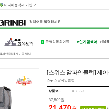
-->
미디어정액제 가입
1
군영상통화어플
#인기검색어
선불
그린비
 알파인클럽] 제이콥 백팩
입대손목시계
[스위스 알파인클럽] 제이
헤어샴푸
스위스 알파인클럽
제대모자
상품코드
8141775
37,500원
21,470
원
6