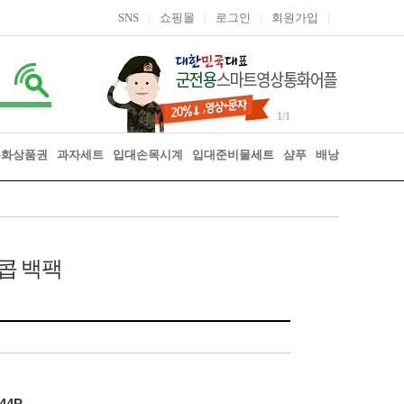
SNS
|
쇼핑몰
|
로그인
|
회원가입
|
1
/1
통화상품권
과자세트
입대
손목시계
입대준비물
세트
샴푸
배낭
콥 백팩
44P