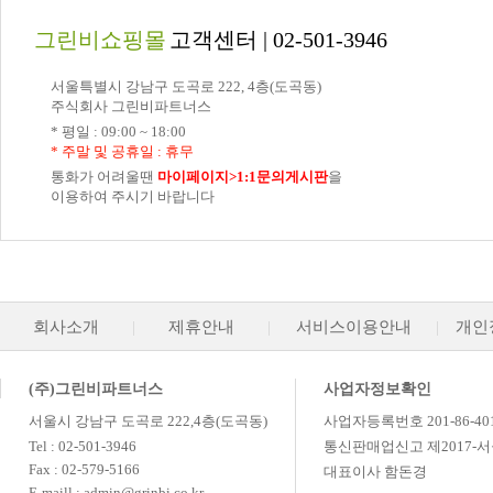
그린비쇼핑몰
고객센터 | 02-501-3946
서울특별시 강남구 도곡로 222, 4층(도곡동)
주식회사 그린비파트너스
* 평일 : 09:00 ~ 18:00
* 주말 및 공휴일 : 휴무
통화가 어려울땐
마이페이지>1:1문의게시판
을
이용하여 주시기 바랍니다
회사소개
|
제휴안내
|
서비스이용안내
|
개인
(주)그린비파트너스
사업자정보확인
서울시 강남구 도곡로 222,4층(도곡동)
사업자등록번호 201-86-40
Tel : 02-501-3946
통신판매업신고 제2017-서
Fax : 02-579-5166
대표이사 함돈경
E-maill : admin@grinbi.co.kr