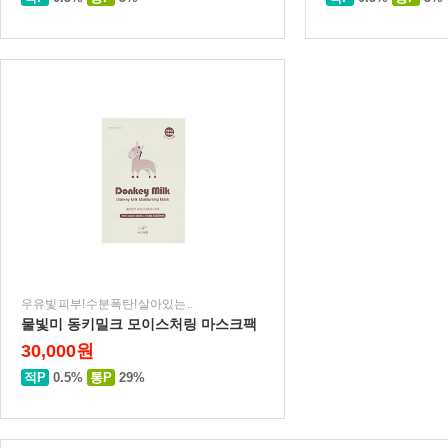
우유빛 피부! 수분폭탄! 살아있는 ..
물빛미 동키밀크 모이스처링 마스크팩
30,000원
적P
0.5%
통P
29%