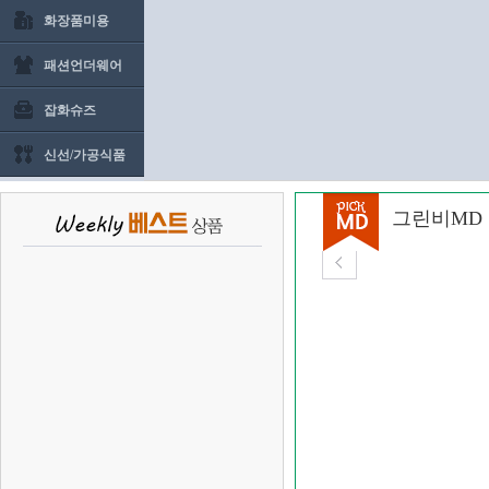
화장품미용
패션언더웨어
잡화슈즈
신선/가공식품
그린비MD