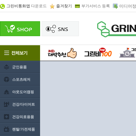
그린비통화앱
다운로드
즐겨찾기
부가서비스 등록
미디어정
군인용품
스포츠레저
아웃도어캠핑
건강/다이어트
건강의료용품
렌탈/가전제품