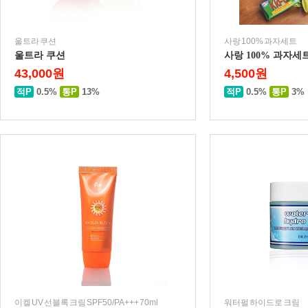
울트라 쿠션
사랑 100% 과자세트
울트라 쿠션
사랑 100% 과자세
43,000원
4,500원
적P
0.5%
통P
13%
적P
0.5%
통P
3%
이켈 UV 선블록 크림 SPF50/PA+++ 70ml
워터펄 하이드로 크림