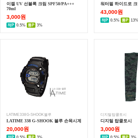
이켈 UV 선블록 크림 SPF50/PA+++
워터펄 하이드로 크
70ml
43,000원
3,000원
적P
0.5%
통P
13
적P
0.5%
통P
3%
LATIME 338 G-SHOOK 블루
디지털 탑쿨토시
LATIME 338 G-SHOOK 블루 손목시계
디지털 탑쿨토시
20,000원
3,000원
적P
0.5%
통P
3%
적P
0.5%
통P
3%