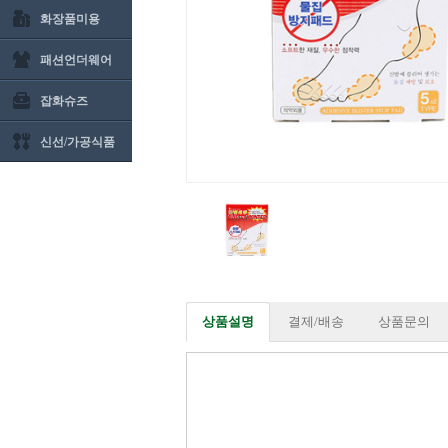
화장품미용
패션언더웨어
잡화슈즈
신선/가공식품
상품설명
결제/배송
상품문의