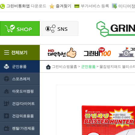
그린비통화앱
다운로드
즐겨찾기
부가서비스 등록
미디어정
군인용품
그린비쇼핑몰홈
>
군인용품
>
물집방지패드 블리스
스포츠레저
아웃도어캠핑
건강/다이어트
건강의료용품
렌탈/가전제품