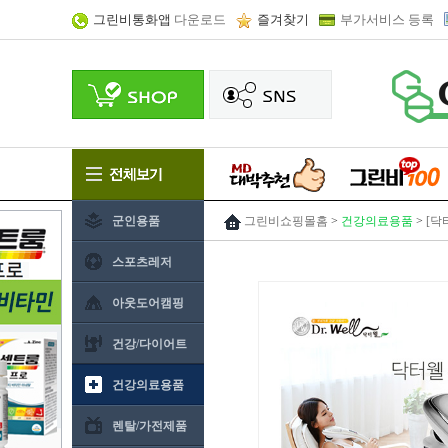
그린비통화앱
다운로드
즐겨찾기
부가서비스 등록
군인용품
그린비쇼핑몰홈
>
건강의료용품
>
[닥
스포츠레저
아웃도어캠핑
건강/다이어트
건강의료용품
렌탈/가전제품