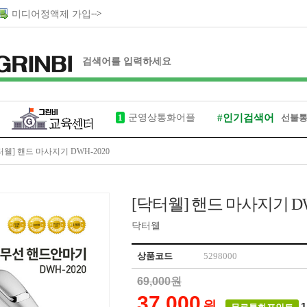
-->
미디어정액제 가입
군영상통화어플
1
#인기검색어
선불
그린비
터웰] 핸드 마사지기 DWH-2020
입대손목시계
[닥터웰] 핸드 마사지기 DW
헤어샴푸
닥터웰
제대모자
상품코드
5298000
69,000원
37,000
원
1