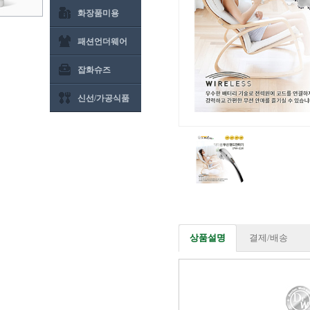
화장품미용
패션언더웨어
잡화슈즈
신선/가공식품
상품설명
결제/배송