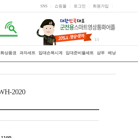
SNS
|
쇼핑몰
|
로그인
|
회원가입
|
1
/1
통화상품권
과자세트
입대
손목시계
입대준비물
세트
샴푸
배낭
H-2020
,110P