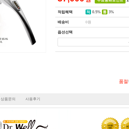
무료통화포인트
적립혜택
적
0.5%
통
3%
배송비
0원
옵션선택
품절
상품문의
사용후기