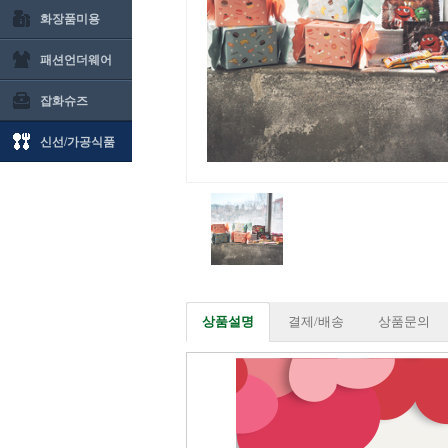
화장품미용
패션언더웨어
잡화슈즈
신선/가공식품
상품설명
결제/배송
상품문의