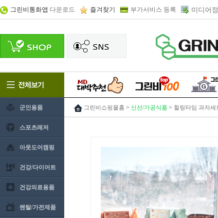
그린비통화앱
다운로드
즐겨찾기
부가서비스 등록
미디어정
군인용품
그린비쇼핑몰홈
>
신선/가공식품
>
힐링타임 과자세
스포츠레저
아웃도어캠핑
건강/다이어트
건강의료용품
렌탈/가전제품